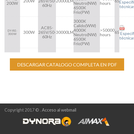
200W
265V/50-
20000LM
65
Especif
200W
Neutro(NW)
hours
60Hz
técnica
6500K
Frio(PW)
3000K
Calido(WW)
AC85-
4000K
>50000
DY-RE-
300W
265V/50-
30000LM
65
Especif
300W
Neutro(NW)
hours
60Hz
técnica
6500K
Frio(PW)
DESCARGAR CATALOGO COMPLETA EN PDF
Copyright 2017 © .
Acceso al webmail