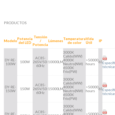
PRODUCTOS
Tensión
Potencia
Temperatura
Vida
Modelo
/
Lúmenes
IP
del LED
de color
Útil
Potencia
3000K
Calido(WW)
AC85-
DY-RE-
4000K
>50000
100W
265V/50-
10000LM
65
Especif
100W
Neutro(NW)
hours
60Hz
técnica
6500K
Frio(PW)
3000K
Calido(WW)
AC85-
DY-RE-
4000K
>50000
150W
265V/50-
15000LM
65
Especif
150W
Neutro(NW)
hours
60Hz
técnica
6500K
Frio(PW)
3000K
Calido(WW)
AC85-
DY-RE-
4000K
>50000